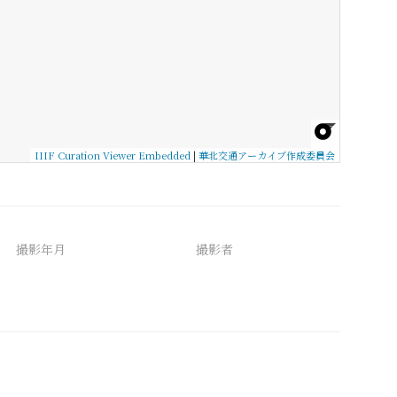
IIIF Curation Viewer Embedded
|
華北交通アーカイブ作成委員会
撮影年月
撮影者
備考