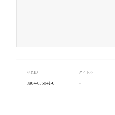
写真ID
タイトル
3804-035041-0
−
分類番号
検閲印