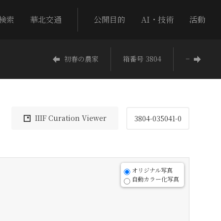
検索
華北交通
公開目的
AI・技術
活動
初春の農家
箱番号 3804
−
IIIF Curation Viewer
3804-035041-0
オリジナル写真
自動カラー化写真