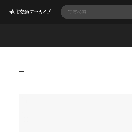
−
+
-