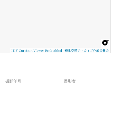
IIIF Curation Viewer Embedded
|
華北交通アーカイブ作成委員会
撮影年月
撮影者
備考