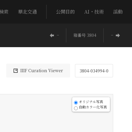
検索
華北交通
公開目的
AI・技術
活動
−
箱番号 3804
−
IIIF Curation Viewer
3804-034994-0
オリジナル写真
自動カラー化写真