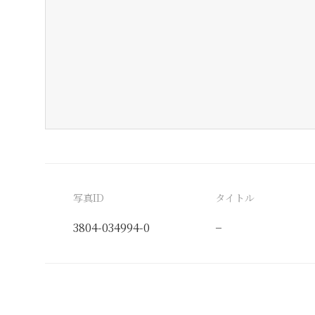
写真ID
タイトル
3804-034994-0
−
分類番号
検閲印