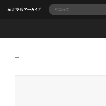
−
+
-