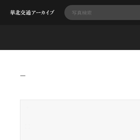
−
+
-