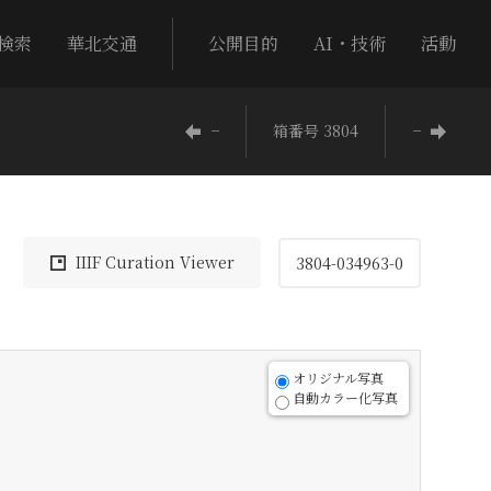
検索
華北交通
公開目的
AI・技術
活動
−
箱番号 3804
−
IIIF Curation Viewer
3804-034963-0
オリジナル写真
自動カラー化写真