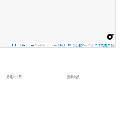
IIIF Curation Viewer Embedded
|
華北交通アーカイブ作成委員会
撮影年月
撮影者
備考