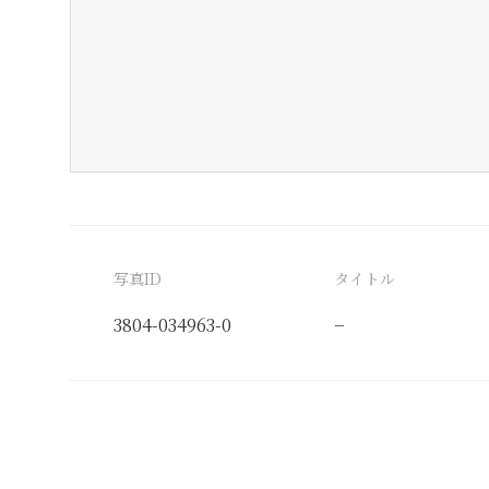
写真ID
タイトル
3804-034963-0
−
分類番号
検閲印