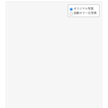
+
オリジナル写真
自動カラー化写真
-