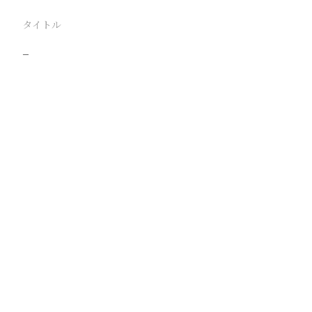
タイトル
−
駅
路線
撮影年月
撮影者