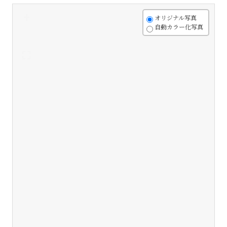
+
オリジナル写真
自動カラー化写真
-