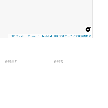
IIIF Curation Viewer Embedded
|
華北交通アーカイブ作成委員会
撮影年月
撮影者
備考