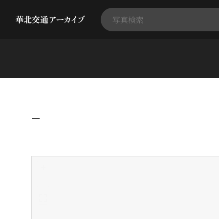
−
+
-