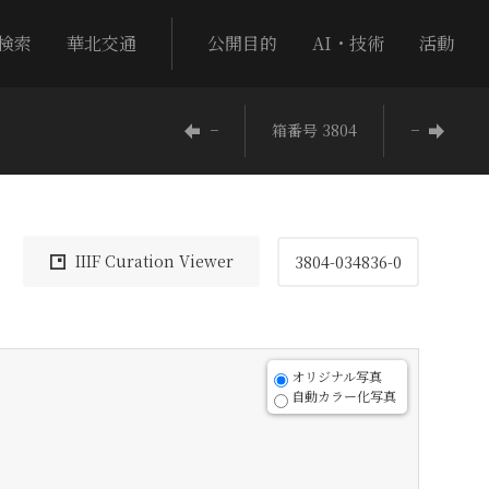
検索
華北交通
公開目的
AI・技術
活動
−
箱番号 3804
−
IIIF Curation Viewer
3804-034836-0
オリジナル写真
自動カラー化写真