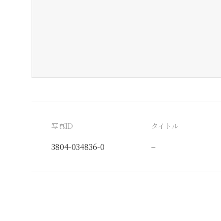
写真ID
タイトル
3804-034836-0
−
分類番号
検閲印