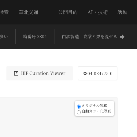
検索
華北交通
公開目的
AI・技術
活動
多い
箱番号 3804
白酒製造 高梁と粟を混ぜる
IIIF Curation Viewer
3804-034775-0
オリジナル写真
自動カラー化写真