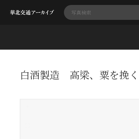
白酒製造 高梁、粟を挽く
+
-