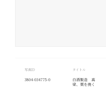
写真ID
タイトル
3804-034775-0
白酒製造 高
梁、粟を挽く