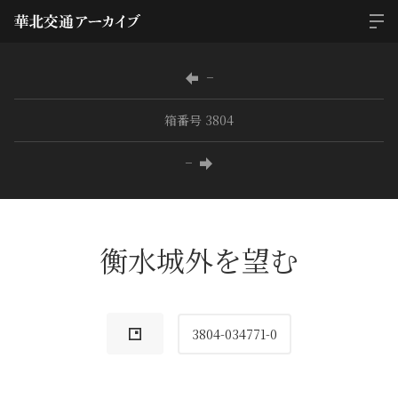
−
箱番号 3804
−
衡水城外を望む
3804-034771-0