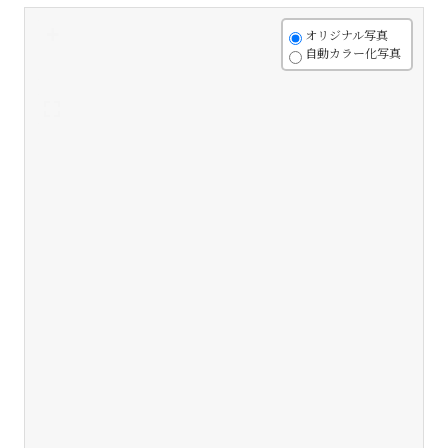
+
オリジナル写真
自動カラー化写真
-