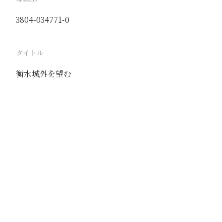
3804-034771-0
タイトル
衡水城外を望む
駅
衡水
路線
石徳線
撮影年月