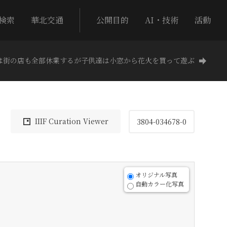
検索
華北交通
公開目的
AI・技術
活動
は街の店も全部休業するが子供達は小窓から花火を買って遊ぶ
IIIF Curation Viewer
3804-034678-0
オリジナル写真
自動カラー化写真