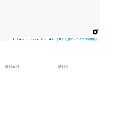
IIIF Curation Viewer Embedded
|
華北交通アーカイブ作成委員会
撮影年月
撮影者
備考