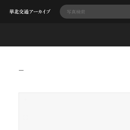
−
+
-