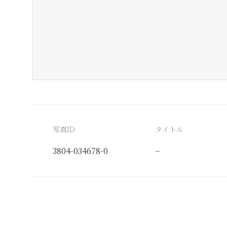
写真ID
タイトル
3804-034678-0
−
分類番号
検閲印