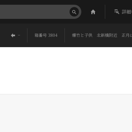
詳細
−
箱番号 3804
爆竹と子供 北新橋附近 正月