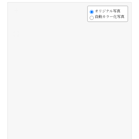
+
オリジナル写真
自動カラー化写真
-