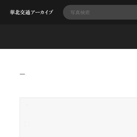
−
+
-