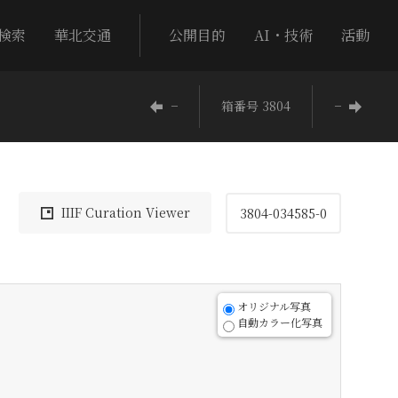
検索
華北交通
公開目的
AI・技術
活動
−
箱番号 3804
−
IIIF Curation Viewer
3804-034585-0
オリジナル写真
自動カラー化写真