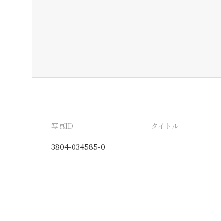
写真ID
タイトル
3804-034585-0
−
分類番号
検閲印