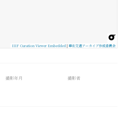
IIIF Curation Viewer Embedded
|
華北交通アーカイブ作成委員会
撮影年月
撮影者
備考