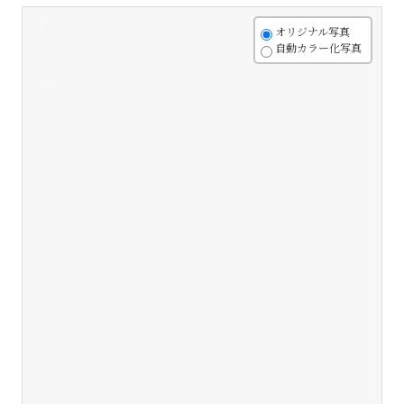
+
オリジナル写真
自動カラー化写真
-