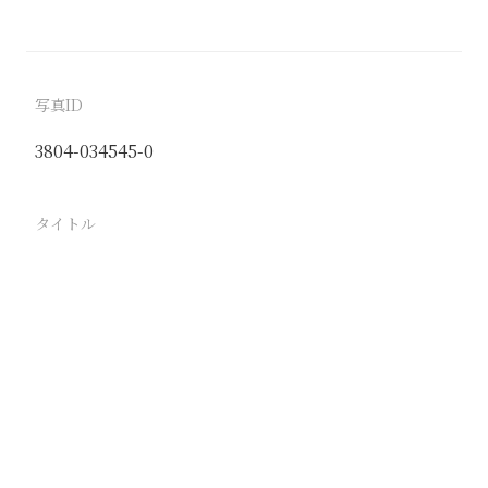
写真ID
3804-034545-0
タイトル
牛皮製造 順徳 最後に光沢機にかけられ光沢を出し
市場に出される
駅
順徳
路線