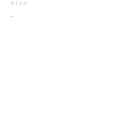
タイトル
−
駅
路線
撮影年月
撮影者