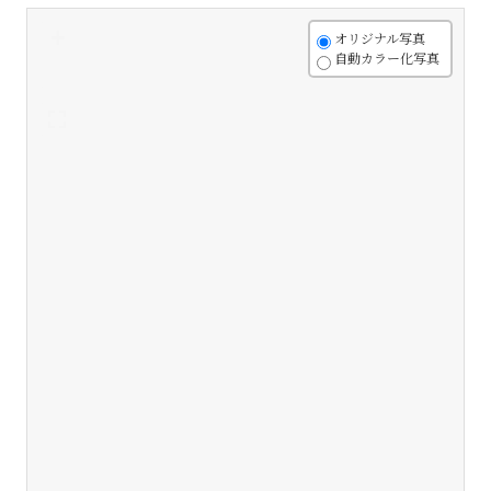
+
オリジナル写真
自動カラー化写真
-