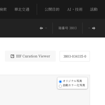
検索
華北交通
公開目的
AI・技術
活動
−
箱番号 3803
−
IIIF Curation Viewer
3803-034335-0
オリジナル写真
自動カラー化写真