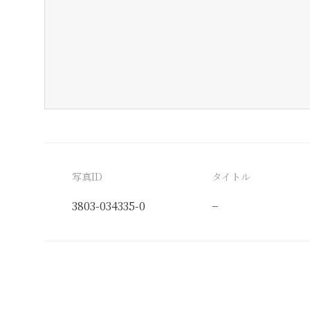
写真ID
タイトル
3803-034335-0
−
分類番号
検閲印