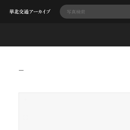
−
+
-