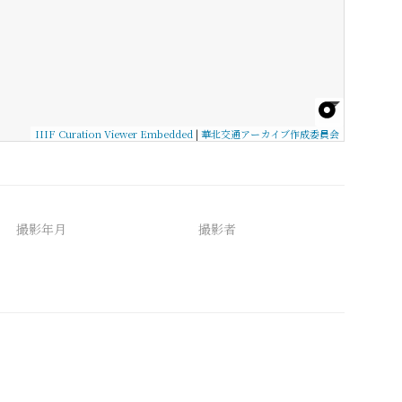
IIIF Curation Viewer Embedded
|
華北交通アーカイブ作成委員会
撮影年月
撮影者
備考