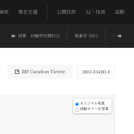
検索
華北交通
公開目的
AI・技術
活動
授業 扶輪学校開校式
箱番号 3803
−
IIIF Curation Viewer
3803-034181-0
オリジナル写真
自動カラー化写真