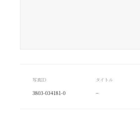
写真ID
タイトル
3803-034181-0
−
分類番号
検閲印