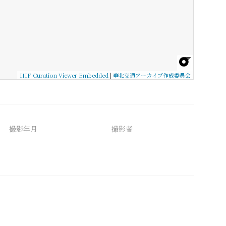
IIIF Curation Viewer Embedded
|
華北交通アーカイブ作成委員会
撮影年月
撮影者
備考