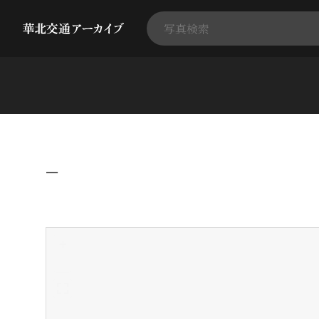
−
+
-