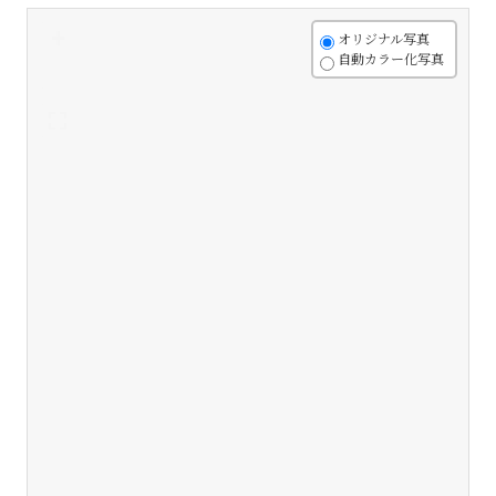
+
オリジナル写真
自動カラー化写真
-