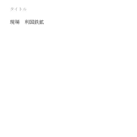
タイトル
現場 利国鉄鉱
駅
利国
路線
津浦線
撮影年月
1940年11月