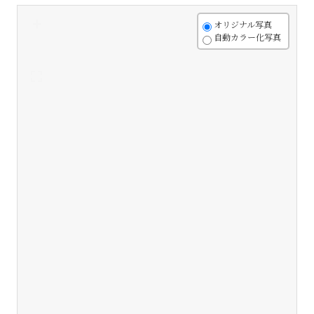
+
オリジナル写真
自動カラー化写真
-