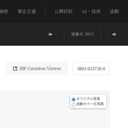
検索
華北交通
公開目的
AI・技術
活動
−
箱番号 3803
−
IIIF Curation Viewer
3803-033730-0
オリジナル写真
自動カラー化写真