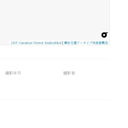
IIIF Curation Viewer Embedded
|
華北交通アーカイブ作成委員会
撮影年月
撮影者
備考