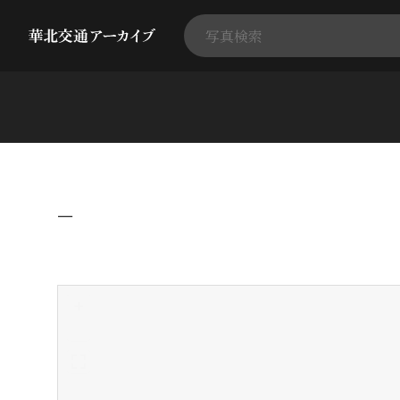
−
+
-