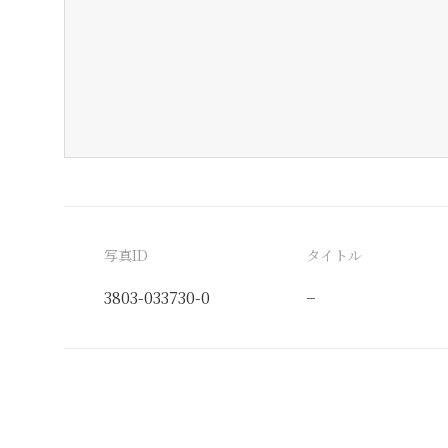
写真ID
タイトル
3803-033730-0
−
分類番号
検閲印