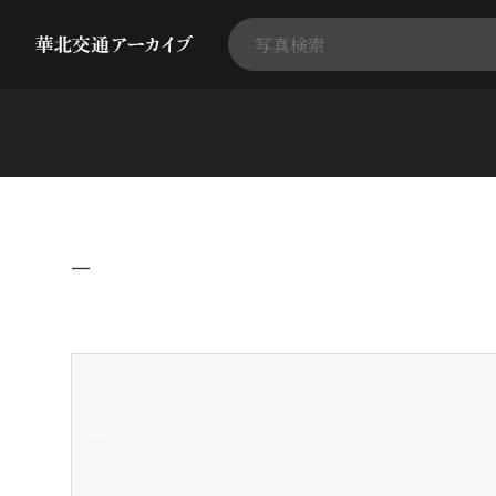
−
+
-