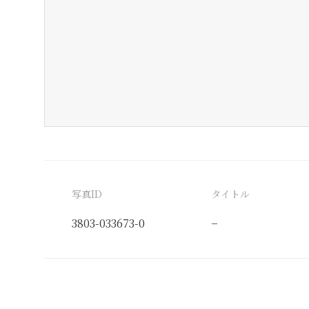
写真ID
タイトル
3803-033673-0
−
分類番号
検閲印