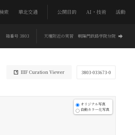
検索
華北交通
公開目的
AI・技術
活動
箱番号 3803
天壇附近の実習 朝陽門鉄路学院分院
IIIF Curation Viewer
3803-033673-0
オリジナル写真
自動カラー化写真