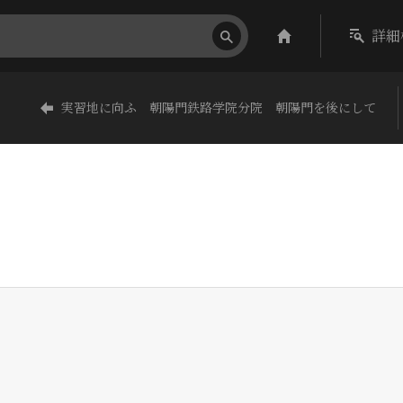
詳細
実習地に向ふ 朝陽門鉄路学院分院 朝陽門を後にして