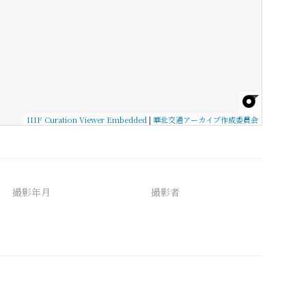
IIIF Curation Viewer Embedded
|
華北交通アーカイブ作成委員会
撮影年月
撮影者
備考