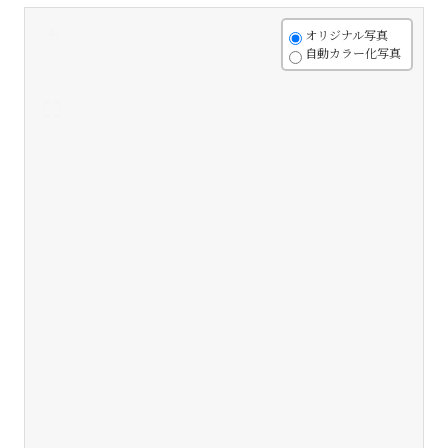
+
オリジナル写真
自動カラー化写真
-