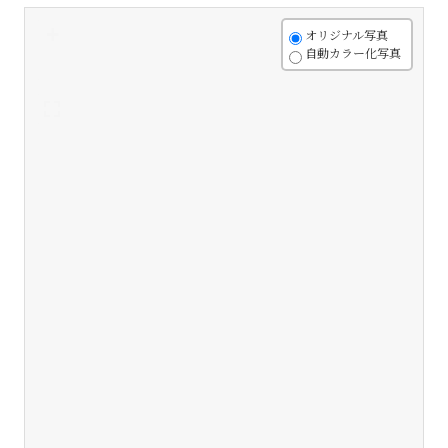
+
オリジナル写真
自動カラー化写真
-