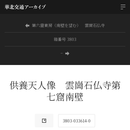
第六窟東房（南壁を望む） 雲崗石仏寺
箱番号 3803
−
供養天人像 雲崗石仏寺第
七窟南壁
3803-033614-0