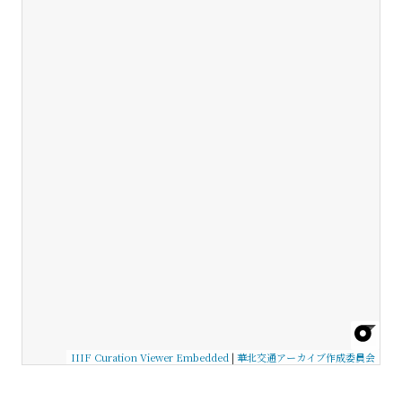
IIIF Curation Viewer Embedded
|
華北交通アーカイブ作成委員会