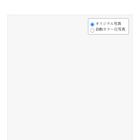
+
オリジナル写真
自動カラー化写真
-