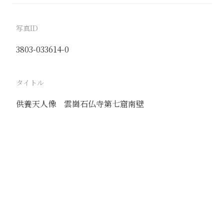
写真ID
3803-033614-0
タイトル
供養天人像 雲崗石仏寺第七窟南壁
駅
大同
路線
京包線
同蒲線