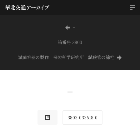
−
箱番号 3803
滅菌容器の製作 保険科学研究所 試験管の綿栓
−
3803-033518-0