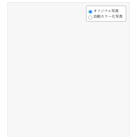
+
オリジナル写真
自動カラー化写真
-