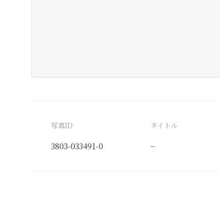
写真ID
タイトル
3803-033491-0
−
分類番号
検閲印