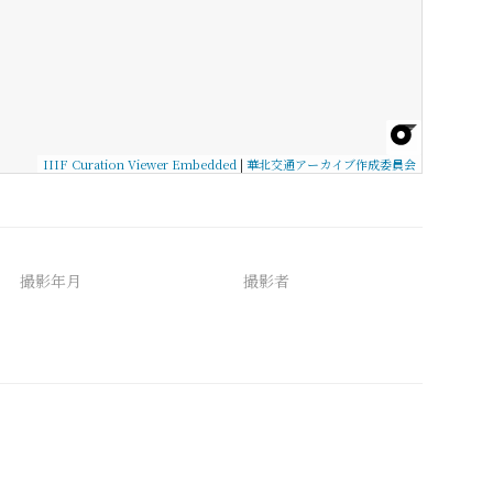
IIIF Curation Viewer Embedded
|
華北交通アーカイブ作成委員会
撮影年月
撮影者
備考