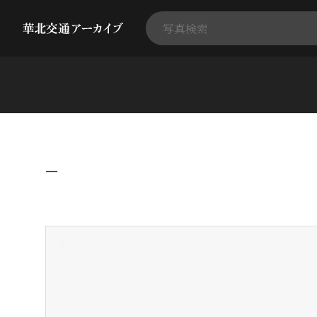
−
+
-