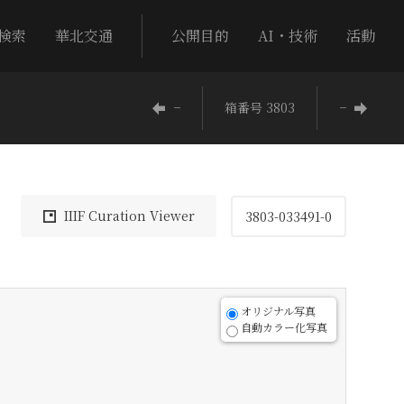
検索
華北交通
公開目的
AI・技術
活動
−
箱番号 3803
−
IIIF Curation Viewer
3803-033491-0
オリジナル写真
自動カラー化写真