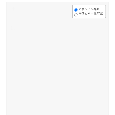
+
オリジナル写真
自動カラー化写真
-