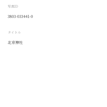
写真ID
3803-033441-0
タイトル
北京神社
駅
北京
路線
京古線
京包線
大台線
通州東站線