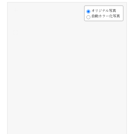
+
オリジナル写真
自動カラー化写真
-