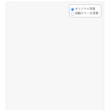
+
オリジナル写真
自動カラー化写真
-