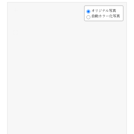
+
オリジナル写真
自動カラー化写真
-