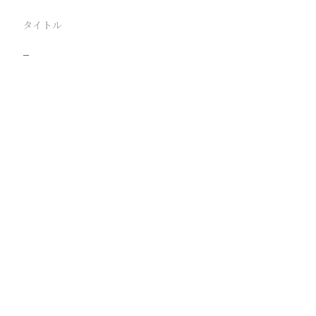
タイトル
−
駅
路線
撮影年月
撮影者