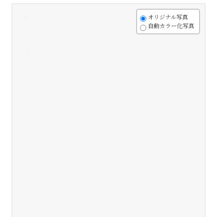
+
オリジナル写真
自動カラー化写真
-