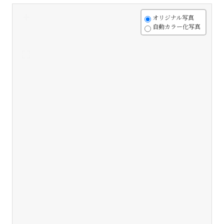
+
オリジナル写真
自動カラー化写真
-