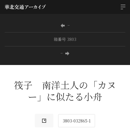
−
箱番号 3803
−
筏子 南洋土人の「カヌ
ー」に似たる小舟
3803-032865-1