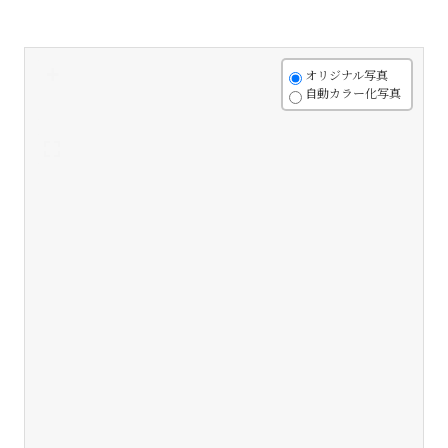
+
オリジナル写真
自動カラー化写真
-