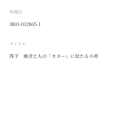
写真ID
3803-032865-1
タイトル
筏子 南洋土人の「カヌー」に似たる小舟
駅
羊角溝
路線
小清河