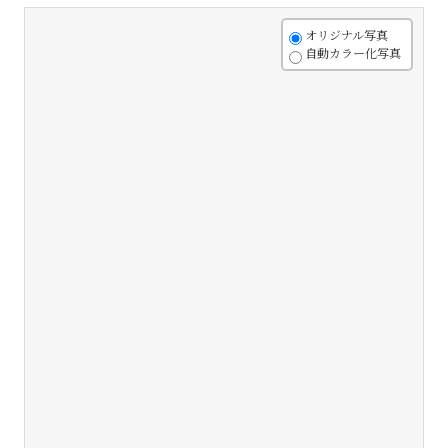
+
オリジナル写真
自動カラー化写真
-