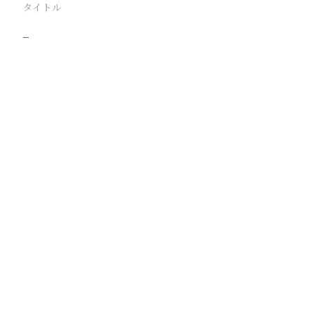
タイトル
−
駅
路線
撮影年月
撮影者