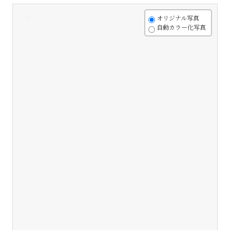
+
オリジナル写真
自動カラー化写真
-