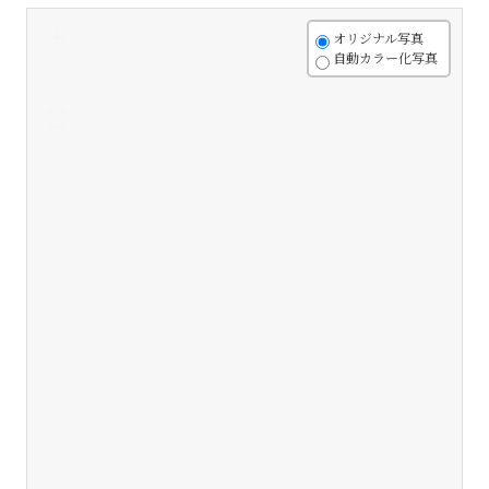
+
オリジナル写真
自動カラー化写真
-