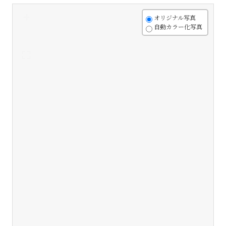
+
オリジナル写真
自動カラー化写真
-