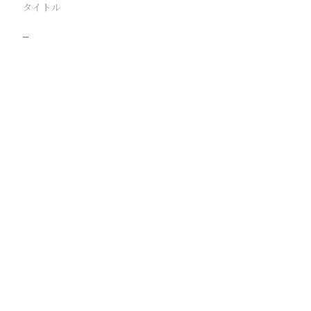
タイトル
−
駅
路線
撮影年月
撮影者