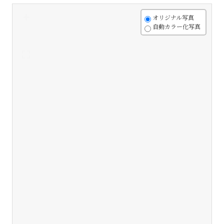
+
オリジナル写真
自動カラー化写真
-