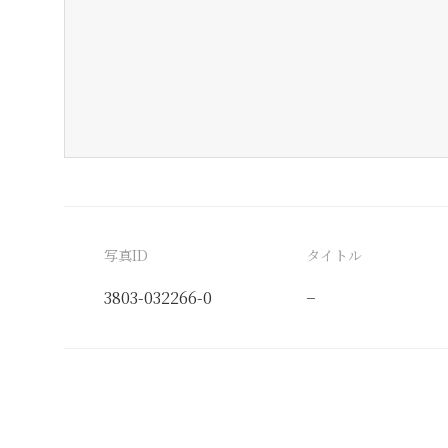
写真ID
タイトル
3803-032266-0
−
分類番号
検閲印