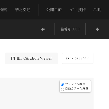
検索
華北交通
公開目的
AI・技術
活動
−
箱番号 3803
−
IIIF Curation Viewer
3803-032266-0
オリジナル写真
自動カラー化写真