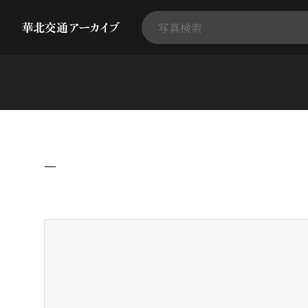
−
+
-