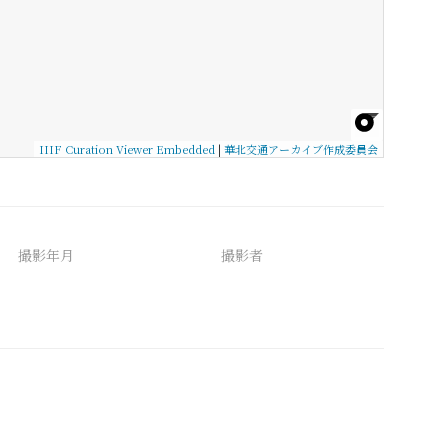
IIIF Curation Viewer Embedded
|
華北交通アーカイブ作成委員会
撮影年月
撮影者
備考