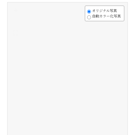
+
オリジナル写真
自動カラー化写真
-