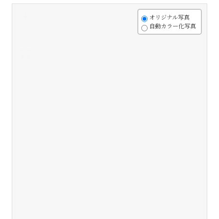
+
オリジナル写真
自動カラー化写真
-