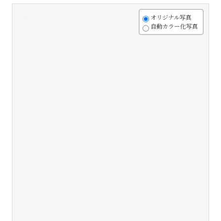
+
オリジナル写真
自動カラー化写真
-