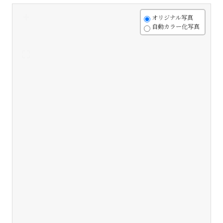
+
オリジナル写真
自動カラー化写真
-