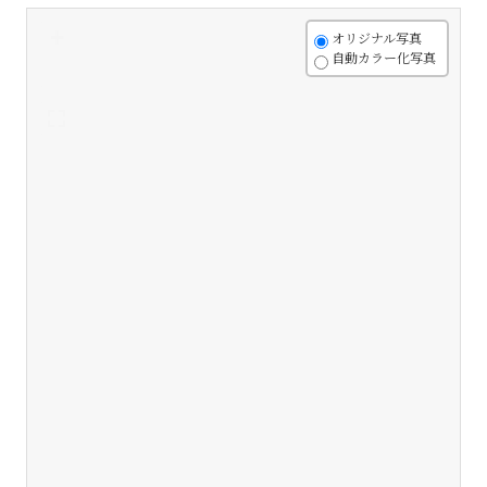
+
オリジナル写真
自動カラー化写真
-