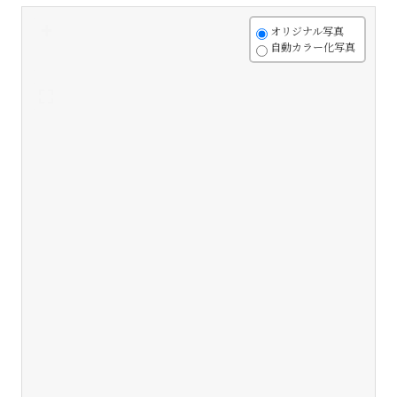
+
オリジナル写真
自動カラー化写真
-