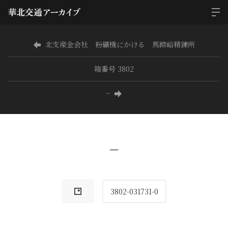
北支産金会社 粉礦機にかける 馬蹄峪精錬所
箱番号 3802
−
−
3802-031731-0