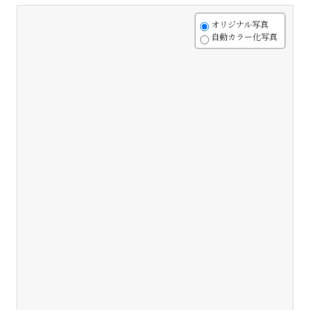
+
オリジナル写真
自動カラー化写真
-