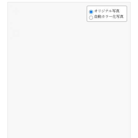
+
オリジナル写真
自動カラー化写真
-