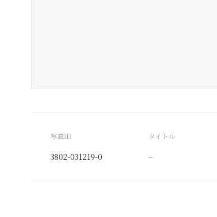
写真ID
タイトル
3802-031219-0
−
分類番号
検閲印