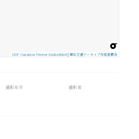
IIIF Curation Viewer Embedded
|
華北交通アーカイブ作成委員会
撮影年月
撮影者
備考