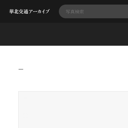
−
+
-