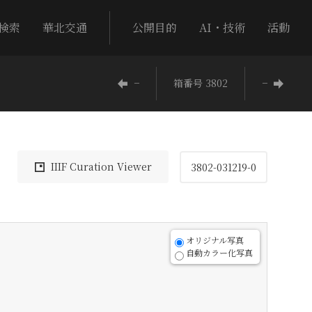
検索
華北交通
公開目的
AI・技術
活動
−
箱番号 3802
−
IIIF Curation Viewer
3802-031219-0
オリジナル写真
自動カラー化写真