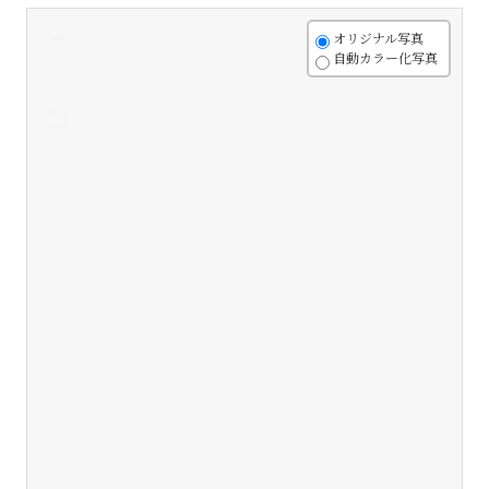
+
オリジナル写真
自動カラー化写真
-