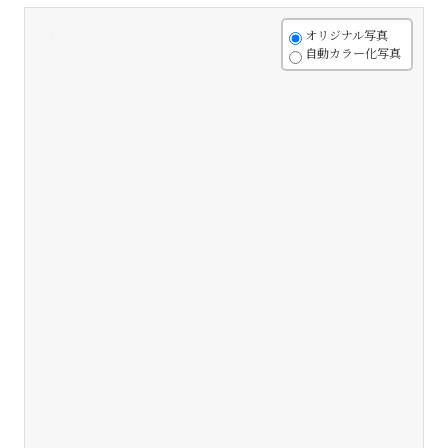
+
オリジナル写真
自動カラー化写真
-