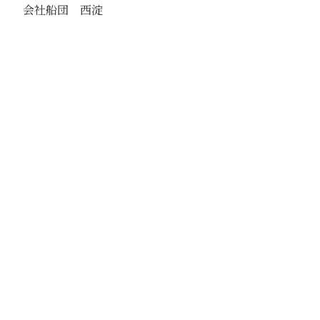
会社船団 西淀
駅
西淀
路線
大清河
撮影年月
1940年7月
撮影者