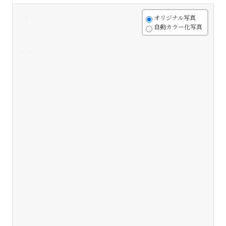
+
オリジナル写真
自動カラー化写真
-