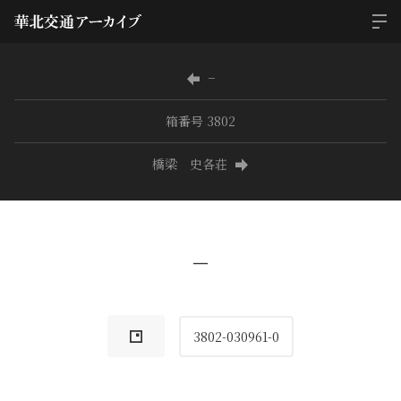
−
箱番号 3802
橋梁 史各荘
−
3802-030961-0